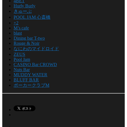
4BET
Hurly Burly
きゅーぶ
POOL JAM 心斎橋
+2
M’s cafe
blast
Dining bar T-two
Rouge & Noir
なにわのマイドロイド
ZEUS
Pool Jam
CASINO Bar CROWD
Nuts Bar
MUDDY WATER
BLUFF BAR
ポーカークラブM