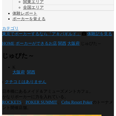
関東エリア
全国エリア
体験レポート
ポーカーを覚える
カテゴリ
東京でポーカーするなら「アキバギルド」
体験記を見る
HOME
ポーカーができるお店
関西
大阪府
じゅぴた～
じゅぴた～
K
大阪府
,
関西
c
クチコミはありません
日本橋にあるメイド＆アミューズメントカフェ。
かなりポーカーに力を入れている。
ROCKETS
、
POKER SUMMIT
、
Cebu Resort Poker
のトーナメ
ント開催店舗。