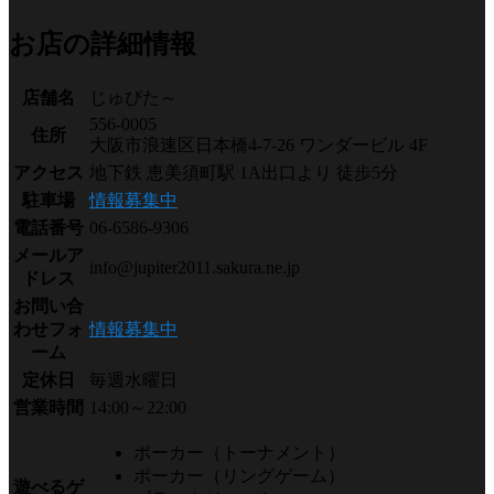
お店の詳細情報
店舗名
じゅぴた～
556-0005
住所
大阪市浪速区日本橋4-7-26 ワンダービル 4F
アクセス
地下鉄 恵美須町駅 1A出口より 徒歩5分
駐車場
情報募集中
電話番号
06-6586-9306
メールア
info@jupiter2011.sakura.ne.jp
ドレス
お問い合
わせフォ
情報募集中
ーム
定休日
毎週水曜日
営業時間
14:00～22:00
ポーカー（トーナメント）
ポーカー（リングゲーム）
遊べるゲ