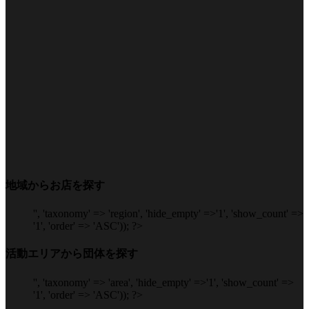
地域からお店を探す
'', 'taxonomy' => 'region', 'hide_empty' =>'1', 'show_count' =>
'1', 'order' => 'ASC')); ?>
活動エリアから団体を探す
'', 'taxonomy' => 'area', 'hide_empty' =>'1', 'show_count' =>
'1', 'order' => 'ASC')); ?>