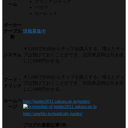
ブラックジャック
ーム
バカラ
ルーレット
ポーカー
テーブル
情報募集中
数
￥1,000で$100からチップを購入する。増えたチッ
システム
プは預けておくことができ、次回来店時は引き出
しに1000円かかる。
￥1,000で$100からチップを購入する。増えたチッ
フード・
プは預けておくことができ、次回来店時は引き出
ドリンク
しに1000円かかる。
ホームペ
http://jupiter2011.sakura.ne.jp/jupiter/
ージ
http://ameblo.jp/maidcafe-jupiter/
ブログの最新記事5件