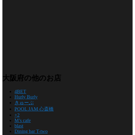
大阪府の他のお店
4BET
Hurly Burly
きゅーぶ
POOL JAM 心斎橋
+2
M’s cafe
blast
Dining bar T-two