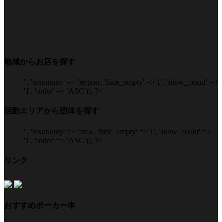
地域からお店を探す
'', 'taxonomy' => 'region', 'hide_empty' =>'1', 'show_count' =>
'1', 'order' => 'ASC')); ?>
活動エリアから団体を探す
'', 'taxonomy' => 'area', 'hide_empty' =>'1', 'show_count' =>
'1', 'order' => 'ASC')); ?>
リンク
おすすめポーカー本