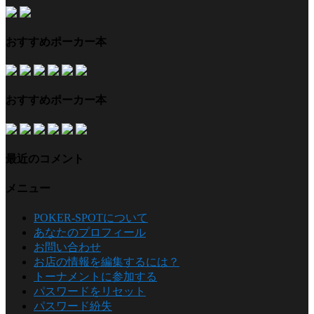
おすすめポーカー本
おすすめポーカー本
最近のコメント
メニュー
POKER-SPOTについて
あなたのプロフィール
お問い合わせ
お店の情報を編集するには？
トーナメントに参加する
パスワードをリセット
パスワード紛失