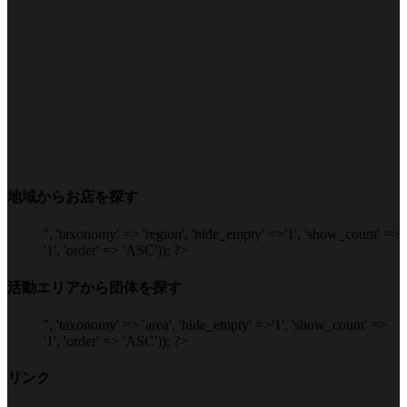
地域からお店を探す
'', 'taxonomy' => 'region', 'hide_empty' =>'1', 'show_count' =>
'1', 'order' => 'ASC')); ?>
活動エリアから団体を探す
'', 'taxonomy' => 'area', 'hide_empty' =>'1', 'show_count' =>
'1', 'order' => 'ASC')); ?>
リンク