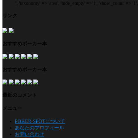
'', 'taxonomy' => 'area', 'hide_empty' =>'1', 'show_count' => '1'
リンク
おすすめポーカー本
おすすめポーカー本
最近のコメント
メニュー
POKER-SPOTについて
あなたのプロフィール
お問い合わせ