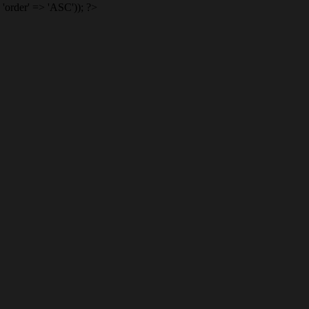
, 'order' => 'ASC')); ?>