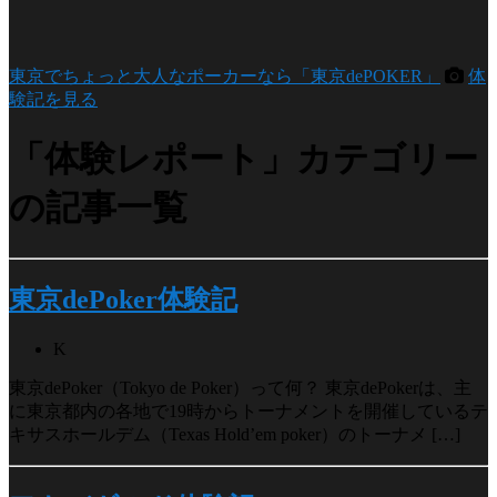
東京でちょっと大人なポーカーなら「東京dePOKER」
体
験記を見る
「体験レポート」カテゴリー
の記事一覧
東京dePoker体験記
K
東京dePoker（Tokyo de Poker）って何？ 東京dePokerは、主
に東京都内の各地で19時からトーナメントを開催しているテ
キサスホールデム（Texas Hold’em poker）のトーナメ […]