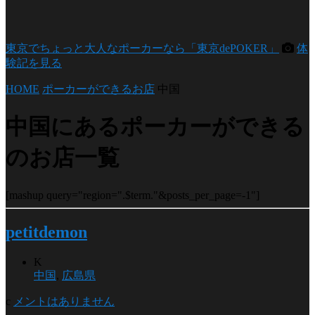
東京でちょっと大人なポーカーなら「東京dePOKER」
体
験記を見る
HOME
ポーカーができるお店
中国
中国にあるポーカーができる
のお店一覧
[mashup query="region=".$term."&posts_per_page=-1"]
petitdemon
K
中国
,
広島県
c
メントはありません